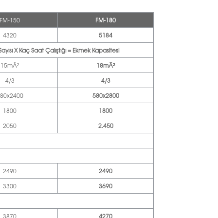
FM-150
FM-180
4320
5184
 Sayısı X Kaç Saat Çalıştığı = Ekmek Kapasitesi
15mÂ²
18mÂ²
4/3
4/3
80x2400
580x2800
1800
1800
2050
2.450
2490
2490
3300
3690
3870
4270