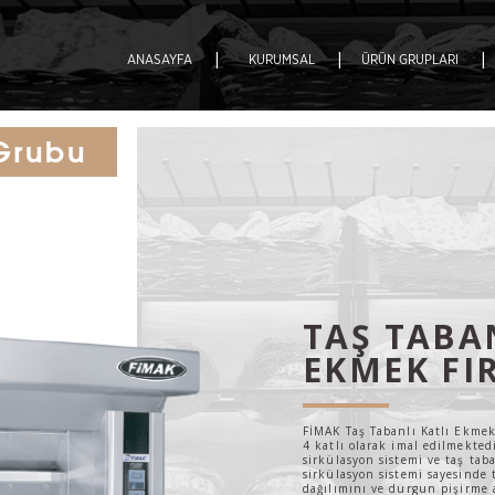
|
|
|
ANASAYFA
KURUMSAL
ÜRÜN GRUPLARI
 Grubu
TAŞ TABA
EKMEK FIR
FİMAK Taş Tabanlı Katlı Ekmek 
4 katlı olarak imal edilmekted
sirkülasyon sistemi ve taş tab
sirkülasyon sistemi sayesinde 
dağılımını ve durgun pişirme a