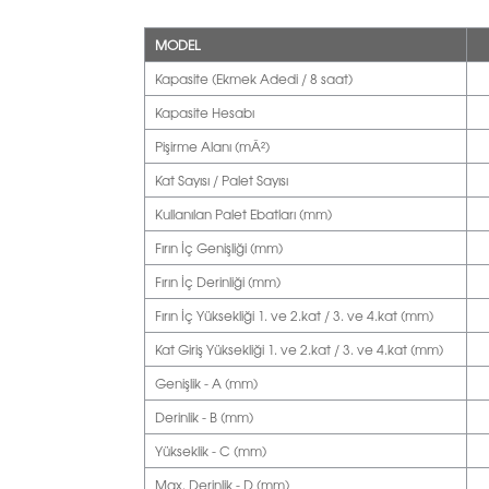
MODEL
Kapasite (Ekmek Adedi / 8 saat)
Kapasite Hesabı
Pişirme Alanı (mÂ²)
Kat Sayısı / Palet Sayısı
Kullanılan Palet Ebatları (mm)
Fırın İç Genişliği (mm)
Fırın İç Derinliği (mm)
Fırın İç Yüksekliği 1. ve 2.kat / 3. ve 4.kat (mm)
Kat Giriş Yüksekliği 1. ve 2.kat / 3. ve 4.kat (mm)
Genişlik - A (mm)
Derinlik - B (mm)
Yükseklik - C (mm)
Max. Derinlik - D (mm)