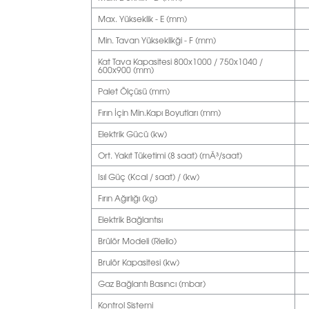
Max. Yükseklik - E (mm)
Min. Tavan Yükseklikği - F (mm)
Kat Tava Kapasitesi 800x1000 / 750x1040 /
600x900 (mm)
Palet Ölçüsü (mm)
Fırın İçin Min.Kapı Boyutları (mm)
Elektrik Gücü (kw)
Ort. Yakıt Tüketimi (8 saat) (mÂ³/saat)
Isıl Güç (Kcal / saat) / (kw)
Fırın Ağırlığı (kg)
Elektrik Bağlantısı
Brülör Modeli (Riello)
Brulör Kapasitesi (kw)
Gaz Bağlantı Basıncı (mbar)
Kontrol Sistemi