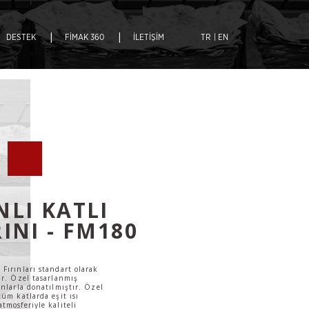
|
|
DESTEK
FİMAK 360
İLETİŞİM
TR
| EN
NLI KATLI
INI - FM180
Fırınları standart olarak
ir. Özel tasarlanmış
anlarla donatılmıştır. Özel
tüm katlarda eşit ısı
tmosferiyle kaliteli