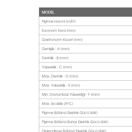
MODEL
Pişirme Hacmi (mÂ³)
Euronom Tava (mm)
Gastronorm Küvet (mm)
Genişlik - A (mm)
Derinlik - B (mm)
Yükseklik - C (mm)
Max. Derinlik - D (mm)
Max. Yükseklik - E (mm)
Min. Davlumbaz Yüksekliği - F (mm)
Max. Sıcaklık (Â°C)
Pişirme Bölümü Elektrik Gücü (kW)
Pişirme Bölümü Buhar Elektrik Gücü (kW)
Dinlendirme Bölümü Elektrik Gücü (kW)