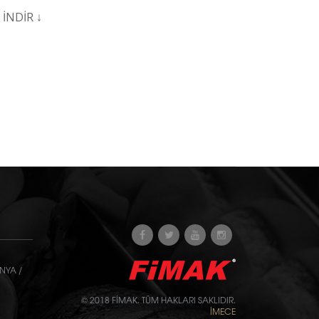
İ
İNDİR ↓
NYA /
© 2018 FİMAK. TÜM HAKLARI SAKLIDIR.
İMECE