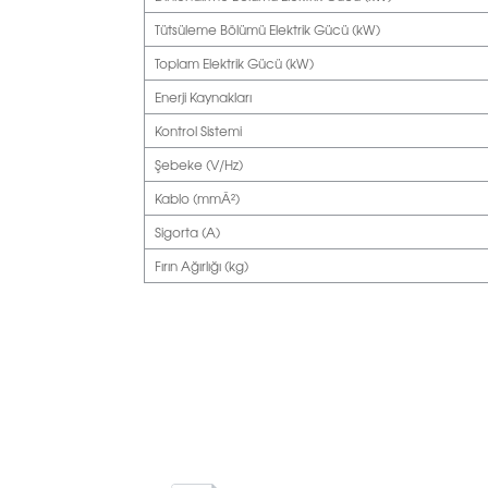
Tütsüleme Bölümü Elektrik Gücü (kW)
Toplam Elektrik Gücü (kW)
Enerji Kaynakları
Kontrol Sistemi
Şebeke (V/Hz)
Kablo (mmÂ²)
Sigorta (A)
Fırın Ağırlığı (kg)