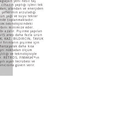
ağlayan yeni nesil taş
i cihazın yaptığı işlevi tek
ndan, alandan ve enerjiden
şeflerinin arzuladığı
ünün yağı ve suyu tekrar
inde toplanmaktadır.
tim teknolojisindeki
ybını minimize eder.
bı azalır. Pişirme yapılan
 %15 arası daha fazla ürün
K, KAZ, BILDIRCIN, TAVUK
 fırınların pişirme için
 harcayarak daha kısa
 ayrı noktadan ölçüm
lılığı ve teknolojisiyle
ir. RETROS, FİMAKâ€™ın
ılı aşan tecrübesi ve
anıcısına güven verir.