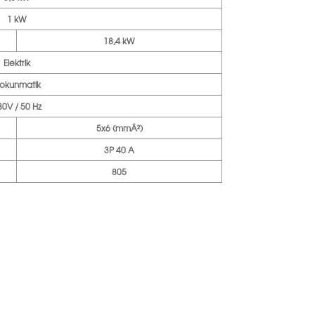
1 kW
18,4 kW
Elektrik
okunmatik
80V / 50 Hz
5x6 (mmÂ²)
3P 40 A
805