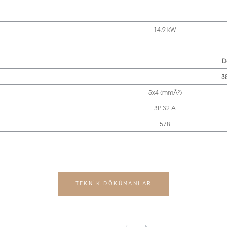
14,9 kW
D
3
5x4 (mmÂ²)
3P 32 A
578
TEKNİK DÖKÜMANLAR