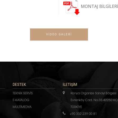
MONTAJ BİLGİLER
VİDEO GALERİ
DESTEK
İLETİŞİM
TEKNİK SERVİS
Konya Organize Sanayi Bölgesi
E-KATALOG
Evrenköy Cad. No:35 42250 KO
MULTİMEDYA
TÜRKİYE
+90 332 239 00 81