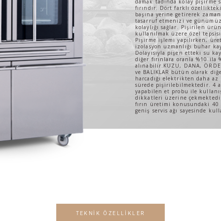
damak tadında kolay pişirme s
fırındır. Dört farklı özelliktek
başına yerine getirerek zama
tasarruf etmenizi ve günümüz 
kolaylığı sağlar. Pişirilen ür
kullanılmak üzere özel tepsis
Pişirme işlemi yapılırken, üre
izolasyon uzmanlığı buhar ka
Dolayısıyla pişen etteki su kay
diğer fırınlara oranla %10 ila
alınabilir.KUZU, DANA, ÖRDE
ve BALIKLAR bütün olarak diğer
harcadığı elektrikten daha az
sürede pişirilebilmektedir. 4
yapabilen et probu ile kullanış
dikkatleri üzerine çekmekted
fırın üretimi konusundaki 40 y
geniş servis ağı sayesinde kull
TEKNİK ÖZELLİKLER