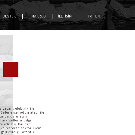
|
|
DESTEK
FİMAK 360
İLETİŞİM
TR
| EN
 yapan, elektrik ile
. Geleneksel odun ateşi ile
, günümüz üretim
Türk şeflerin bilgi
e edilmiş halidir.
ve restoran sektörü için
geliştirdiği, otantik