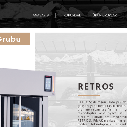
|
|
|
ANASAYFA
KURUMSAL
ÜRÜN GRUPLARI
Grubu
RETROS
RETROS; durağan ısıda pişirme
çalışan yeni nesil taş fırındır
pişirme yapan taş fırınların
teknolojileri ve dünyaca ünlü 
birikimi kullanılarak moderniz
RETROS, FİMAK markasının et 
modern teknolojiyi kullanarak 