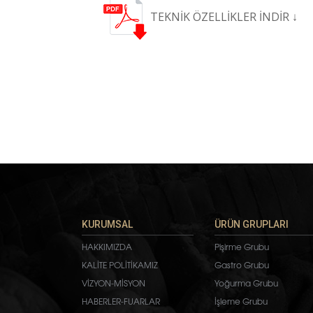
TEKNİK ÖZELLİKLER
İNDİR ↓
KURUMSAL
ÜRÜN GRUPLARI
HAKKIMIZDA
Pişirme Grubu
KALİTE POLİTİKAMIZ
Gastro Grubu
VİZYON-MİSYON
Yoğurma Grubu
HABERLER-FUARLAR
İşleme Grubu