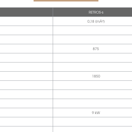
RETROS-s
0,18 (mÂ³)
875
1850
9 kW