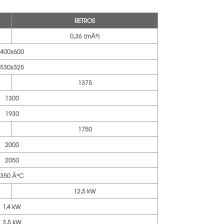
RETROS
0,36 (mÂ³)
400x600
530x325
1375
1300
1930
1750
2000
2050
350 Â°C
12,5 kW
1,4 kW
3,5 kW