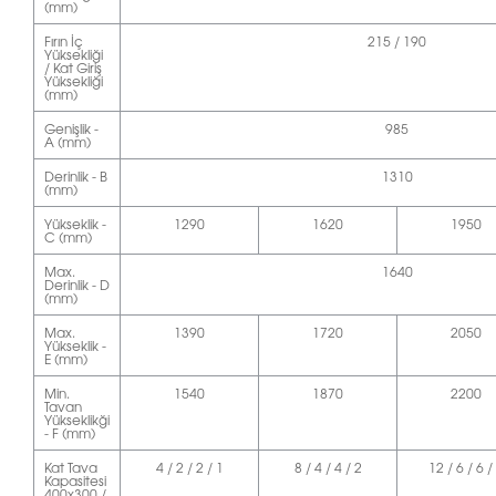
(mm)
Fırın İç
215 / 190
Yüksekliği
/ Kat Giriş
Yüksekliği
(mm)
Genişlik -
985
A (mm)
Derinlik - B
1310
(mm)
Yükseklik -
1290
1620
1950
C (mm)
Max.
1640
Derinlik - D
(mm)
Max.
1390
1720
2050
Yükseklik -
E (mm)
Min.
1540
1870
2200
Tavan
Yükseklikği
- F (mm)
Kat Tava
4 / 2 / 2 / 1
8 / 4 / 4 / 2
12 / 6 / 6 /
Kapasitesi
400x300 /