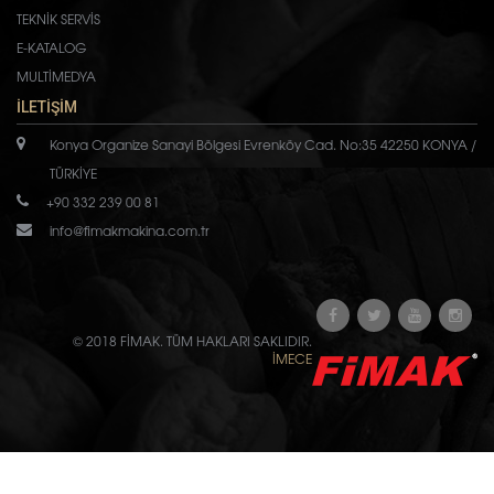
TEKNİK SERVİS
E-KATALOG
MULTİMEDYA
İLETİŞİM
Konya Organize Sanayi Bölgesi Evrenköy Cad. No:35 42250 KONYA /
TÜRKİYE
+90 332 239 00 81
info@fimakmakina.com.tr
© 2018 FİMAK. TÜM HAKLARI SAKLIDIR.
İMECE