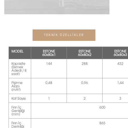
TEKNİK ÖZELLİKLER
MODEL
ESTONE
ESTONE
ESTONE
60x80x1
60x80x2
60x80x3
Kapasite
144
288
432
(Ekmek
Adedi / 8
saat)
Pişirme
0,48
0,96
1,44
Alanı
(mÂ²)
Kat Sayısı
1
2
3
Fırın İç
600
Genişliği
(mm)
Fırın İç
865
Derinliği