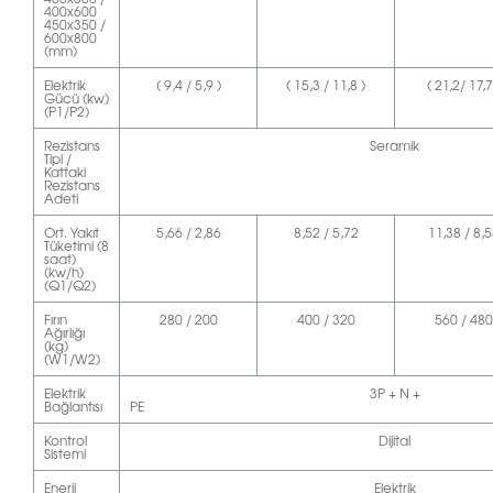
400x600
450x350 /
600x800
(mm)
Elektrik
( 9,4 / 5,9 )
( 15,3 / 11,8 )
( 21,2/ 17,7
Gücü (kw)
(P1/P2)
Rezistans
Seramik
Tipi /
Kattaki
Rezistans
Adeti
Ort. Yakıt
5,66 / 2,86
8,52 / 5,72
11,38 / 8,
Tüketimi (8
saat)
(kw/h)
(Q1/Q2)
Fırın
280 / 200
400 / 320
560 / 480
Ağırlığı
(kg)
(W1/W2)
Elektrik
3P + N +
Bağlantısı
P
Kontrol
Dijital
Sistemi
Enerji
Elektrik