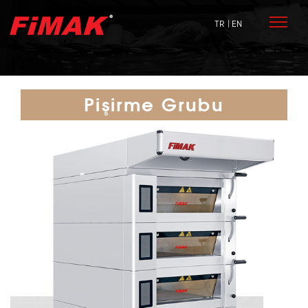
TR
| EN
Pişirme Grubu