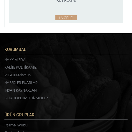
RETROS-s
İNCELE
KURUMSAL
HAKKIMIZDA
KALİTE POLİTİKAMIZ
VİZYON-MİSYON
HABERLER-FUARLAR
İNSAN KAYNAKLARI
BİLGİ TOPLUMU HİZMETLERİ
ÜRÜN GRUPLARI
Pişirme Grubu