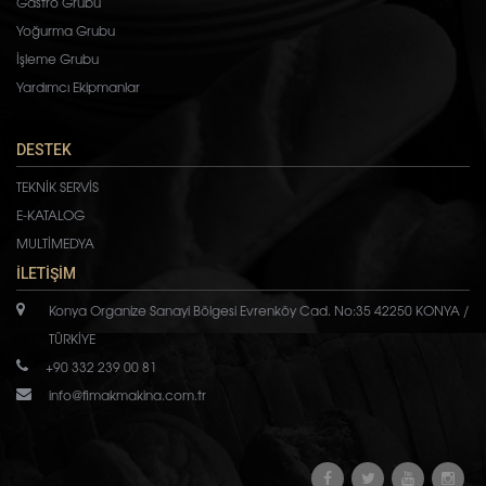
Gastro Grubu
Yoğurma Grubu
İşleme Grubu
Yardımcı Ekipmanlar
DESTEK
TEKNİK SERVİS
E-KATALOG
MULTİMEDYA
İLETİŞİM
Konya Organize Sanayi Bölgesi Evrenköy Cad. No:35 42250 KONYA /
TÜRKİYE
+90 332 239 00 81
info@fimakmakina.com.tr