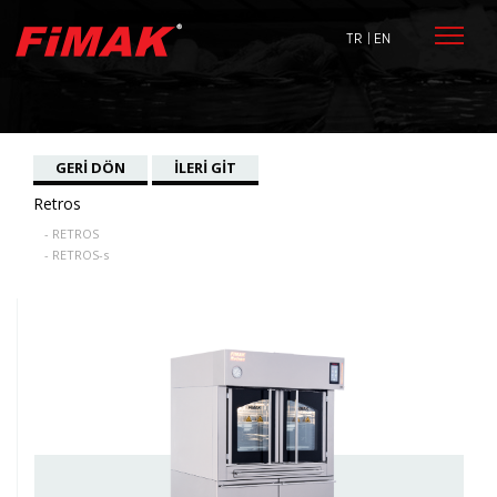
TR
| EN
GERİ DÖN
İLERİ GİT
Retros
- RETROS
- RETROS-s