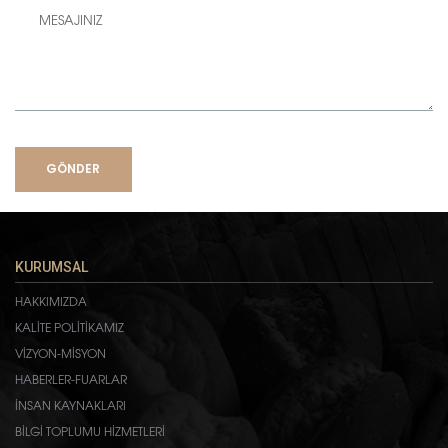
GÖNDER
KURUMSAL
HAKKIMIZDA
KALİTE POLİTİKAMIZ
VİZYON-MİSYON
HABERLER-FUARLAR
İNSAN KAYNAKLARI
BİLGİ TOPLUMU HİZMETLERİ