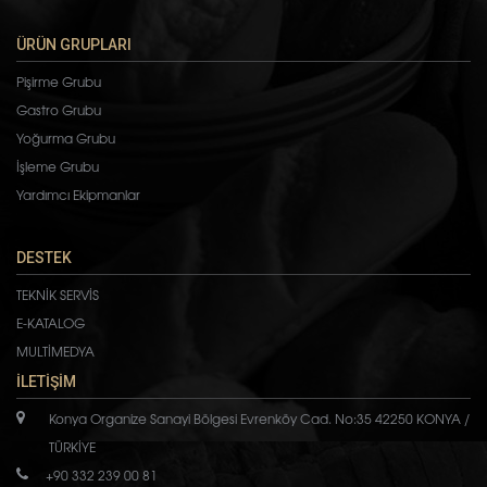
ÜRÜN GRUPLARI
Pişirme Grubu
Gastro Grubu
Yoğurma Grubu
İşleme Grubu
Yardımcı Ekipmanlar
DESTEK
TEKNİK SERVİS
E-KATALOG
MULTİMEDYA
İLETİŞİM
Konya Organize Sanayi Bölgesi Evrenköy Cad. No:35 42250 KONYA /
TÜRKİYE
+90 332 239 00 81