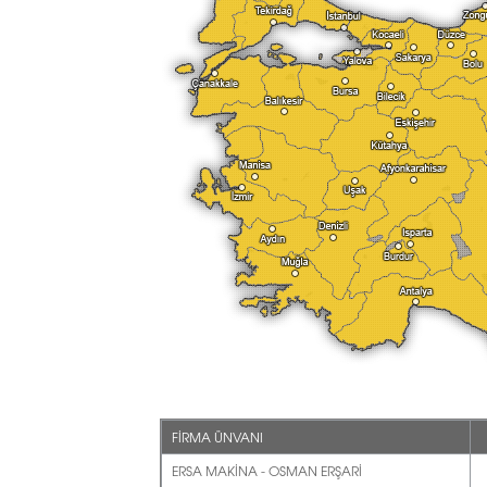
FİRMA ÜNVANI
ERSA MAKİNA - OSMAN ERŞARİ