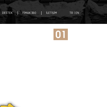
|
|
DESTEK
FİMAK 360
İLETİŞİM
TR
| EN
01