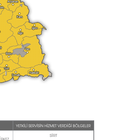
YETKİLİ SERVİSİN HİZMET VERDİĞİ BÖLGELER
.
SİİRT
ERKEZ