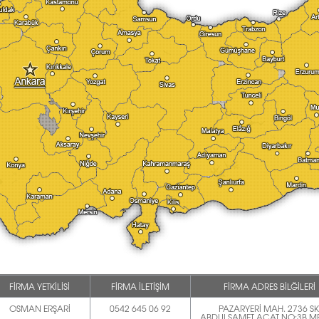
FİRMA YETKİLİSİ
FİRMA İLETİŞİM
FİRMA ADRES BİLĞİLERİ
OSMAN ERŞARİ
0542 645 06 92
PAZARYERİ MAH. 2736 SK
ABDULSAMET ACAT NO:3B M