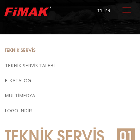
TR
| EN
TEKNİK SERVİS
TEKNİK SERVİS TALEBİ
E-KATALOG
MULTİMEDYA
LOGO İNDİR
TEKNİK SERVİS
01