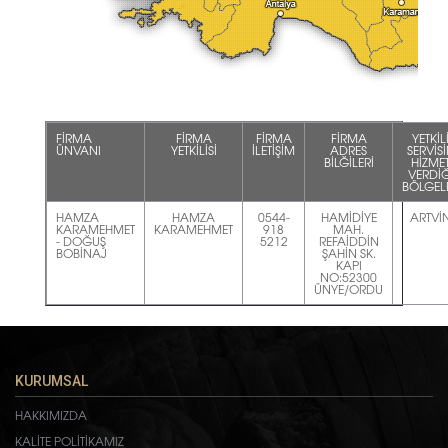
FİRMA
FİRMA
FİRMA
FİRMA
YETKİL
ÜNVANI
YETKİLİSİ
İLETİŞİM
ADRES
SERVİS
BİLĞİLERİ
HİZME
VERDİĞ
BÖLGEL
HAMZA
HAMZA
0544-
HAMİDİYE
ARTVİ
KARAMEHMET
KARAMEHMET
918
MAH.
- DOĞUŞ
5212
REFAİDDİN
BOBİNAJ
ŞAHİN SK.
KAPI
NO:52300
ÜNYE/ORDU
KURUMSAL
HAKKIMIZDA
KALİTE POLİTİKAMIZ