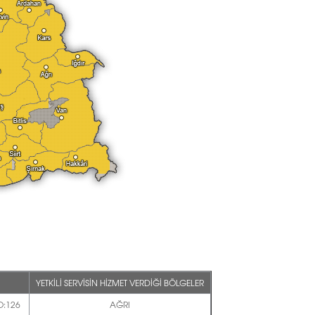
YETKİLİ SERVİSİN HİZMET VERDİĞİ BÖLGELER
O:126
AĞRI