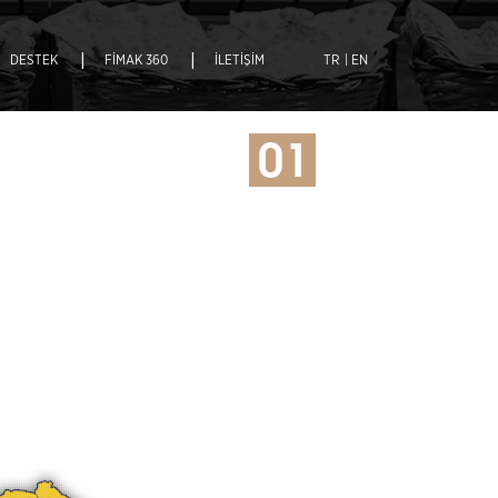
|
|
DESTEK
FİMAK 360
İLETİŞİM
TR
| EN
01