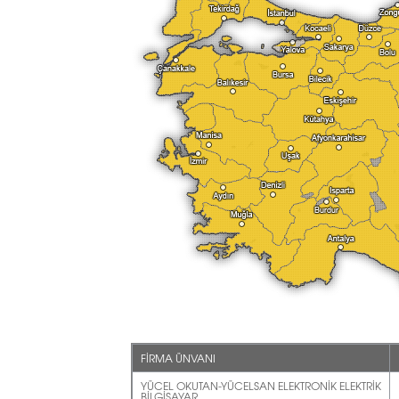
FİRMA ÜNVANI
YÜCEL OKUTAN-YÜCELSAN ELEKTRONİK ELEKTRİK
BİLGİSAYAR