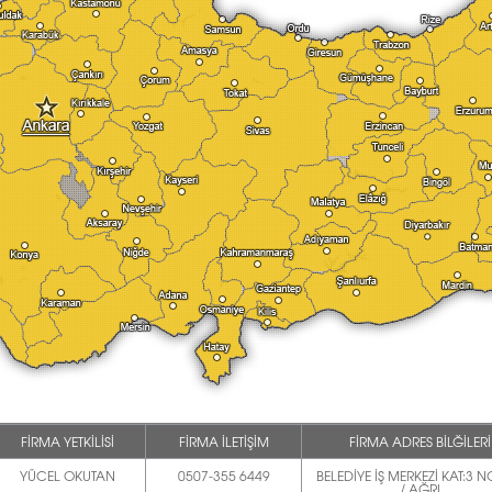
FİRMA YETKİLİSİ
FİRMA İLETİŞİM
FİRMA ADRES BİLĞİLERİ
YÜCEL OKUTAN
0507-355 6449
BELEDİYE İŞ MERKEZİ KAT:3 N
/ AĞRI